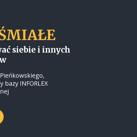
 ŚMIAŁE
wać siebie i innych
ów
 Pieńkowskiego,
rcy bazy INFORLEX
nej