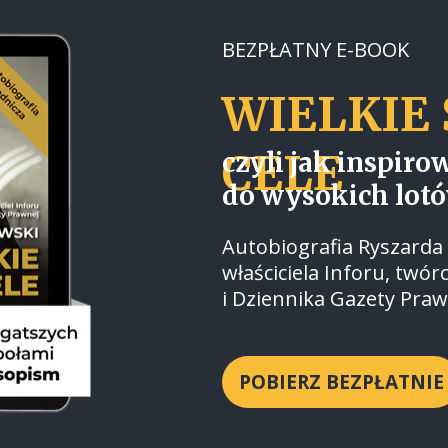
BEZPŁATNY E-BOOK
WIELKIE
CELE
czyli jak inspiro
do wysokich lot
Autobiografia Ryszarda
właściciela Inforu, twó
i Dziennika Gazety Praw
POBIERZ BEZPŁATNIE