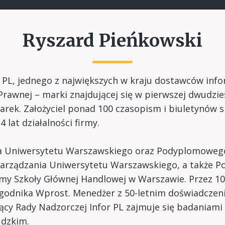
Ryszard Pieńkowski
for PL, jednego z największych w kraju dostawców inf
rawnej – marki znajdującej się w pierwszej dwudziest
rek. Założyciel ponad 100 czasopism i biuletynów sp
 lat działalności firmy.
a Uniwersytetu Warszawskiego oraz Podyplomowego 
Zarządzania Uniwersytetu Warszawskiego, a także
my Szkoły Głównej Handlowej w Warszawie. Przez 10 l
godnika Wprost. Menedżer z 50-letnim doświadczen
cy Rady Nadzorczej Infor PL zajmuje się badaniami 
udzkim.