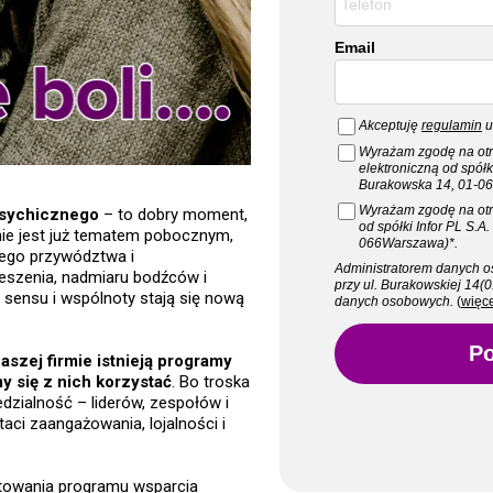
Email
Akceptuję
regulamin
u
Wyrażam zgodę na otr
elektroniczną od spółk
Burakowska 14, 01-0
Wyrażam zgodę na otr
Psychicznego
– to dobry moment,
od spółki Infor PL S.A
ie jest już tematem pobocznym,
066Warszawa)*.
nego przywództwa i
Administratorem danych o
eszenia, nadmiaru bodźców i
przy ul. Burakowskiej 14(
 sensu i wspólnoty stają się nową
danych osobowych.
(
więce
Po
aszej firmie istnieją programy
 się z nich korzystać
. Bo troska
dzialność – liderów, zespołów i
taci zaangażowania, lojalności i
otowania programu wsparcia