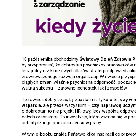
10 października obchodzimy
Światowy Dzień Zdrowia 
by przypomnieć, że dobrostan psychiczny pracowników n
lecz jednym z kluczowych filarów strategii odpowiedzial
zrównoważonego rozwoju organizacji. W świecie przyspi
ciągłych zmian, właśnie psychiczna odporność, poczucie
walutą sukcesu – zarówno jednostek, jak i zespołów.
To również dobry czas, by zapytać nie tylko o to,
czy w n
wsparcia
, ale przede wszystkim –
czy naprawdę uczymy
o dobrostan to nie projekt HR-owy, lecz wspólna odpowie
całych organizacji. To inwestycja, która zwraca się w pos
autentycznego poczucia sensu w pracy.
W tym e-booku znajdą Państwo kilka inspiracji do przyg