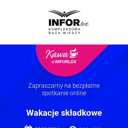
Zapraszamy na bezpłatne
spotkanie online
Wakacje składkowe