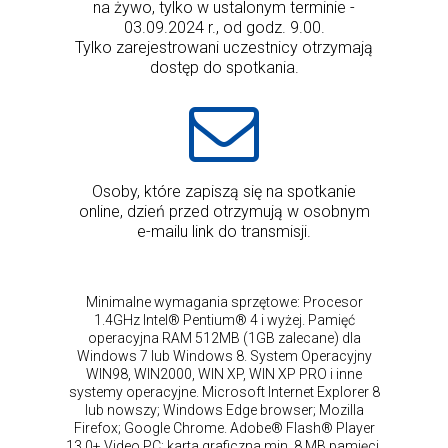
na żywo, tylko w ustalonym terminie -
03.09.2024 r., od godz. 9.00.
Tylko zarejestrowani uczestnicy otrzymają
dostęp do spotkania.
Osoby, które zapiszą się na spotkanie
online, dzień przed otrzymują w osobnym
e-mailu link do transmisji.
Minimalne wymagania sprzętowe: Procesor
1.4GHz Intel® Pentium® 4 i wyżej. Pamięć
operacyjna RAM 512MB (1GB zalecane) dla
Windows 7 lub Windows 8. System Operacyjny
WIN98, WIN2000, WIN XP, WIN XP PRO i inne
systemy operacyjne. Microsoft Internet Explorer 8
lub nowszy; Windows Edge browser; Mozilla
Firefox; Google Chrome. Adobe® Flash® Player
13.0+ Video PC: karta graficzna min. 8 MB pamięci.