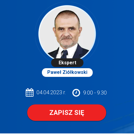
Ekspert
Paweł Ziółkowski
04.04.2023 r.
9.00 - 9.30
ZAPISZ SIĘ