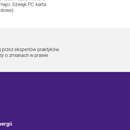
ięci. Dźwięk PC: karta
odowe).
j przez ekspertów praktyków,
dzy o zmianach w prawie
ergii