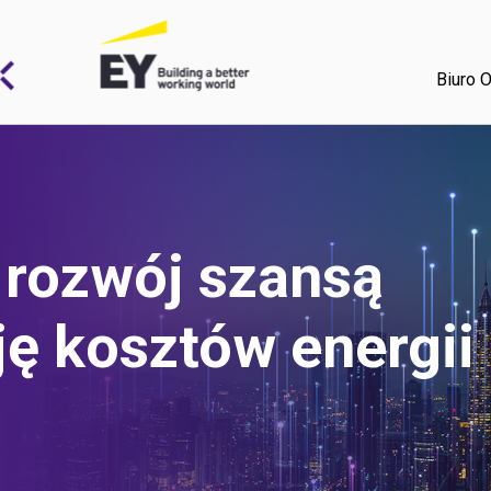
Biuro O
rozwój szansą
ję kosztów energii