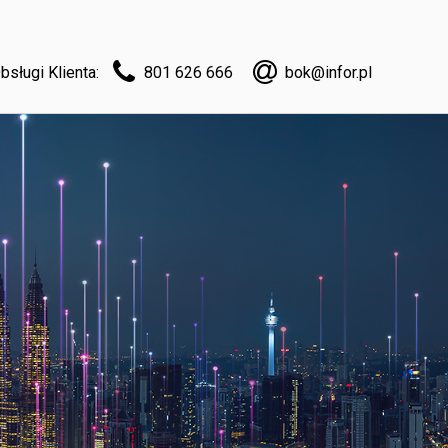
bsługi Klienta:
801 626 666
bok@infor.pl