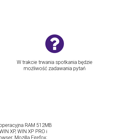
W trakcie trwania spotkania będzie
możliwość zadawania pytań
ć operacyjna RAM 512MB
WIN XP, WIN XP PRO i
wser; Mozilla Firefox;