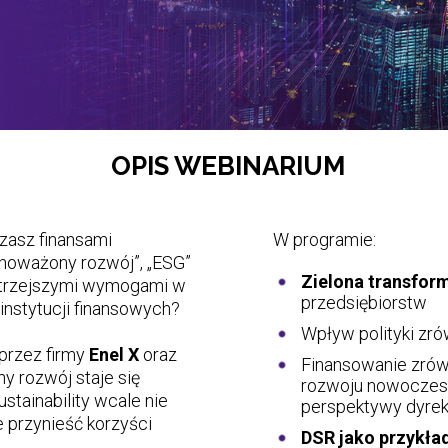
OPIS WEBINARIUM
W programie:
zasz finansami
ównoważony rozwój”, „ESG”
Zielona transfor
ostrzejszymi wymogami w
przedsiębiorstw
instytucji finansowych?
Wpływ polityki zr
przez firmy
Enel X
oraz
Finansowanie zrów
 rozwój staje się
rozwoju nowoczes
stainability wcale nie
perspektywy dyrek
 przynieść korzyści
DSR jako przykła