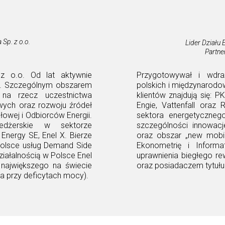
 Sp. z o.o.
Lider Działu 
Partne
z o.o. Od lat aktywnie
Przygotowywał i wdraż
ii. Szczególnym obszarem
polskich i międzynarod
 na rzecz uczestnictwa
klientów znajdują się: 
wych oraz rozwoju źródeł
Engie, Vattenfall oraz
łowej i Odbiorców Energii.
sektora energetyczneg
nedżerskie w sektorze
szczególności innowac
Energy SE, Enel X. Bierze
oraz obszar „new mobili
Polsce usług Demand Side
Ekonometrię i Informa
ziałalnością w Polsce Enel
uprawnienia biegłego re
, największego na świecie
oraz posiadaczem tytułu
a przy deficytach mocy).