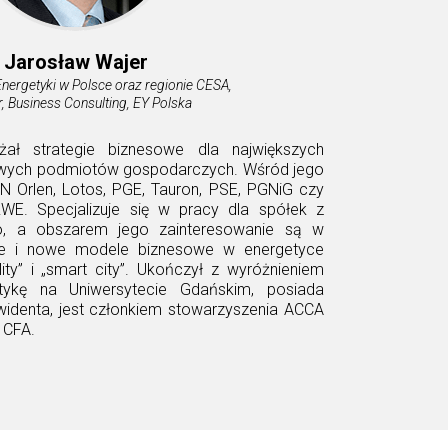
Jarosław Wajer
Energetyki w Polsce oraz regionie CESA,
r, Business Consulting, EY Polska
ał strategie biznesowe dla największych
owych podmiotów gospodarczych. Wśród jego
PKN Orlen, Lotos, PGE, Tauron, PSE, PGNiG czy
 RWE. Specjalizuje się w pracy dla spółek z
o, a obszarem jego zainteresowanie są w
je i nowe modele biznesowe w energetyce
ty” i „smart city”. Ukończył z wyróżnieniem
tykę na Uniwersytecie Gdańskim, posiada
widenta, jest członkiem stowarzyszenia ACCA
 CFA.