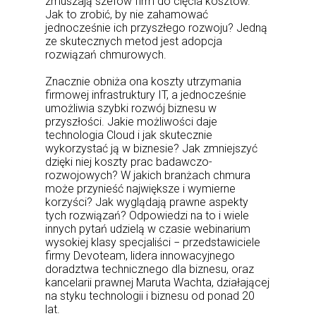
zmuszają szefów firm do cięcia kosztów.
Jak to zrobić, by nie zahamować
jednocześnie ich przyszłego rozwoju? Jedną
ze skutecznych metod jest adopcja
rozwiązań chmurowych.
Znacznie obniża ona koszty utrzymania
firmowej infrastruktury IT, a jednocześnie
umożliwia szybki rozwój biznesu w
przyszłości. Jakie możliwości daje
technologia Cloud i jak skutecznie
wykorzystać ją w biznesie? Jak zmniejszyć
dzięki niej koszty prac badawczo-
rozwojowych? W jakich branżach chmura
może przynieść największe i wymierne
korzyści? Jak wyglądają prawne aspekty
tych rozwiązań? Odpowiedzi na to i wiele
innych pytań udzielą w czasie webinarium
wysokiej klasy specjaliści − przedstawiciele
firmy Devoteam, lidera innowacyjnego
doradztwa technicznego dla biznesu, oraz
kancelarii prawnej Maruta Wachta, działającej
na styku technologii i biznesu od ponad 20
lat.