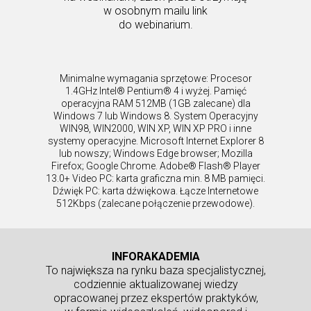
w osobnym mailu link
do webinarium.
Minimalne wymagania sprzętowe: Procesor
1.4GHz Intel® Pentium® 4 i wyżej. Pamięć
operacyjna RAM 512MB (1GB zalecane) dla
Windows 7 lub Windows 8. System Operacyjny
WIN98, WIN2000, WIN XP, WIN XP PRO i inne
systemy operacyjne. Microsoft Internet Explorer 8
lub nowszy; Windows Edge browser; Mozilla
Firefox; Google Chrome. Adobe® Flash® Player
13.0+ Video PC: karta graficzna min. 8 MB pamięci.
Dźwięk PC: karta dźwiękowa. Łącze Internetowe
512Kbps (zalecane połączenie przewodowe).
INFORAKADEMIA
To największa na rynku baza specjalistycznej,
codziennie aktualizowanej wiedzy
opracowanej przez ekspertów praktyków,