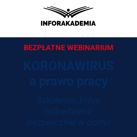
BEZPŁATNE WEBINARIUM
KORONAWIRUS
a prawo pracy
Szkolenie, które
odbędziesz
bezpiecznie w domu