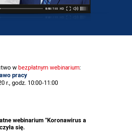
ctwo w
bezpłatnym webinarium
:
awo pracy
0 r., godz. 10:00-11:00
łatne webinarium "Koronawirus a
zyła się.