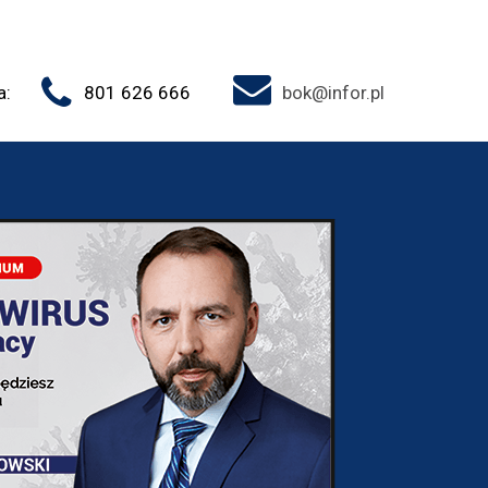
a:
801 626 666
bok@infor.pl