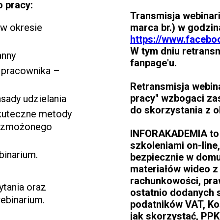
 pracy:
Transmisja webinari
marca br.) w godzin
 w okresie
https://www.facebo
W tym dniu retrans
anny
fanpage'u.
 pracownika –
Retransmisja webin
pracy" wzbogaci z
sady udzielania
do skorzystania z 
skuteczne metody
 wzmożonego
INFORAKADEMIA to 
szkoleniami on-lin
binarium.
bezpiecznie w domu
materiałów wideo z
rachunkowości, pra
tania oraz
ostatnio dodanych sz
ebinarium.
podatników VAT, Kos
jak skorzystać, PP