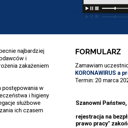
ecnie najbardziej
FORMULARZ
acodawców i
Zamawiam uczestni
ożenia zakażeniem
KORONAWIRUS a pr
Termin: 20 marca 202
h postępowania w
eczeństwa i higieny
Szanowni Państwo,
legacje służbowe
ania ich czasem
rejestracja na bezp
prawo pracy" zakońc