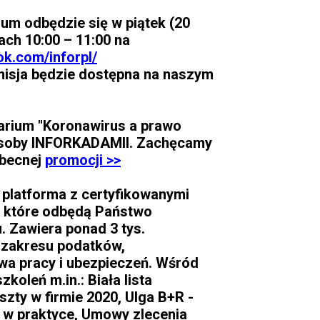
um odbędzie się w piątek (20
ach 10:00 – 11:00 na
ok.com/inforpl/
misja będzie dostępna na naszym
arium "Koronawirus a prawo
asoby INFORKADAMII. Zachęcamy
obecnej
promocji >>
platforma z certyfikowanymi
e, które odbędą Państwo
. Zawiera ponad 3 tys.
 zakresu podatków,
wa pracy i ubezpieczeń. Wśród
koleń m.in.: Biała lista
zty w firmie 2020, Ulga B+R -
K w praktyce, Umowy zlecenia