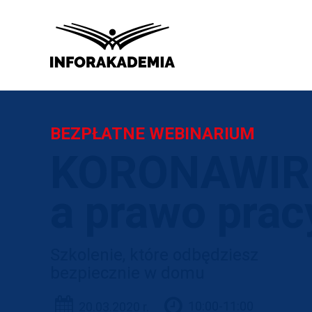
BEZPŁATNE WEBINARIUM
KORONAWIR
a prawo prac
Szkolenie, które odbędziesz
bezpiecznie w domu
10:00-11:00
20.03.2020 r.