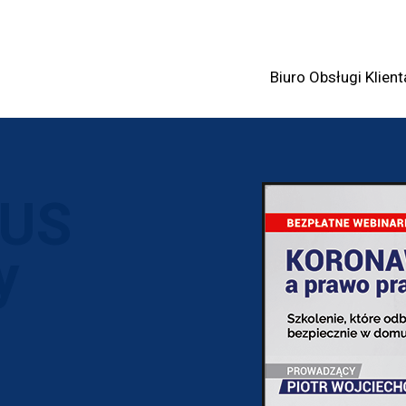
Biuro Obsługi Klient
US
y